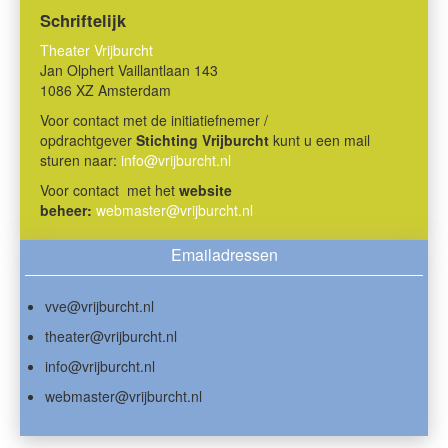
Schriftelijk
Theater Vrijburcht
Jan Olphert Vaillantlaan 143
1086 XZ Amsterdam
Voor contact met de initiatiefnemer /
opdrachtgever
Stichting Vrijburcht
kunt u een mail
sturen naar:
info@vrijburcht.nl
Voor contact met het
website
beheer:
webmaster@vrijburcht.nl
Emailadressen
vve@vrijburcht.nl
theater@vrijburcht.nl
info@vrijburcht.nl
webmaster@vrijburcht.nl