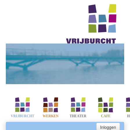
VRIJBURCHT
WERKEN
THEATER
CAFE
H
Inloggen