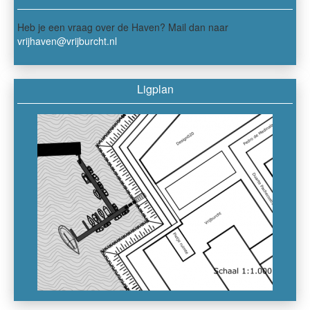
Heb je een vraag over de Haven? Mail dan naar
vrijhaven@vrijburcht.nl
Ligplan