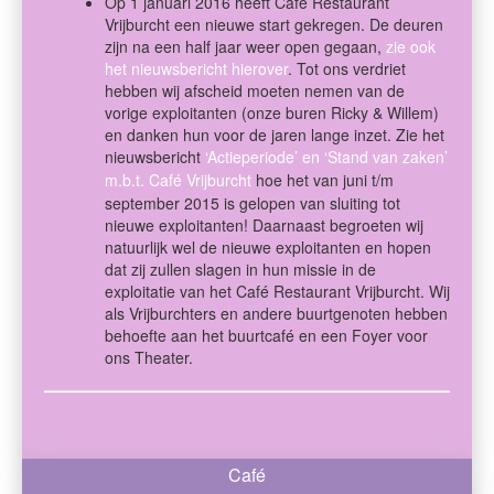
Op 1 januari 2016 heeft Café Restaurant
Vrijburcht een nieuwe start gekregen. De deuren
zijn na een half jaar weer open gegaan,
zie ook
het nieuwsbericht hierover
. Tot ons verdriet
hebben wij afscheid moeten nemen van de
vorige exploitanten (onze buren Ricky & Willem)
en danken hun voor de jaren lange inzet. Zie het
nieuwsbericht
‘Actieperiode’ en ‘Stand van zaken’
m.b.t. Café Vrijburcht
hoe het van juni t/m
september 2015 is gelopen van sluiting tot
nieuwe exploitanten! Daarnaast begroeten wij
natuurlijk wel de nieuwe exploitanten en hopen
dat zij zullen slagen in hun missie in de
exploitatie van het Café Restaurant Vrijburcht. Wij
als Vrijburchters en andere buurtgenoten hebben
behoefte aan het buurtcafé en een Foyer voor
ons Theater.
Café