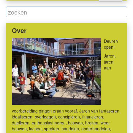
Over
Deuren
open!
Jaren,
jaren
aan
voorbereiding gingen eraan vooraf. Jaren van fantaseren,
idealiseren, overleggen, concipiëren, financieren,
duelleren, enthousiastmeren, bouwen, breken, weer
bouwen, lachen, spreken, handelen, onderhandelen,