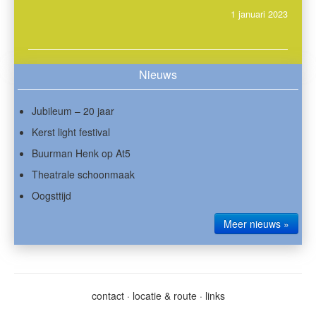
1 januari 2023
Nieuws
Jubileum – 20 jaar
Kerst light festival
Buurman Henk op At5
Theatrale schoonmaak
Oogsttijd
Meer nieuws »
contact
·
locatie & route
·
links