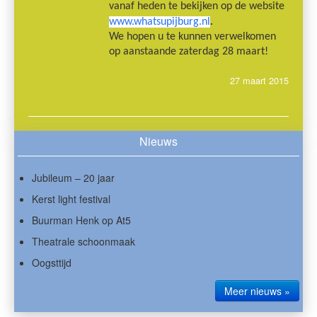
vanaf heden te bekijken op de website
.
www.whatsupijburg.nl
We hopen u te kunnen verwelkomen
op aanstaande zaterdag 28 maart!
27 maart 2015
Nieuws
Jubileum – 20 jaar
Kerst light festival
Buurman Henk op At5
Theatrale schoonmaak
Oogsttijd
Meer nieuws »