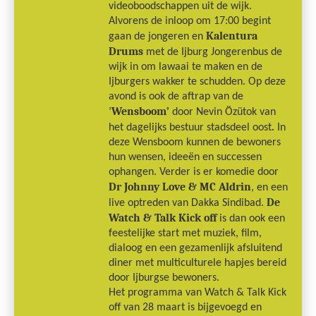
videoboodschappen uit de wijk.
Alvorens de inloop om 17:00 begint
Kalentura
gaan de jongeren en
Drums
met de Ijburg Jongerenbus de
wijk in om lawaai te maken en de
Ijburgers wakker te schudden. Op deze
avond is ook de aftrap van de
Wensboom’
’
door Nevin Özütok van
.
het dagelijks bestuur stadsdeel oost
In
deze Wensboom kunnen de bewoners
hun wensen, ideeën en successen
ophangen. Verder is er komedie door
Dr Johnny Love & MC Aldrin
, en een
De
live optreden van Dakka Sindibad.
Watch & Talk Kick off
is dan ook een
feestelijke start met muziek, film,
dialoog en een gezamenlijk afsluitend
diner met multiculturele hapjes bereid
door Ijburgse bewoners.
Het programma van Watch & Talk Kick
off van 28 maart is bijgevoegd en