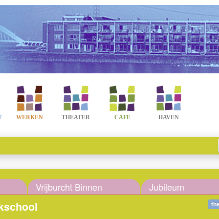
T
WERKEN
THEATER
CAFE
HAVEN
Vrijburcht Binnen
Jubileum
ekschool
th