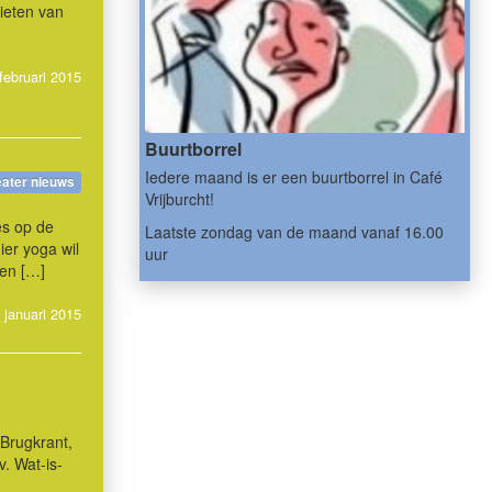
ieten van
februari 2015
Buurtborrel
Iedere maand is er een buurtborrel in
Café
eater nieuws
Vrijburcht
!
es op de
Laatste zondag van de maand vanaf 16.00
ier yoga wil
uur
den […]
 januari 2015
 Brugkrant,
v. Wat-is-