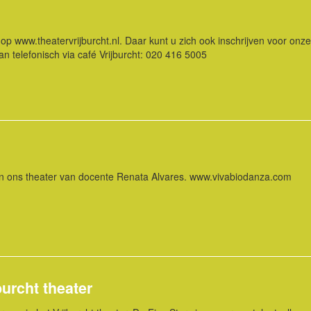
p www.theatervrijburcht.nl. Daar kunt u zich ook inschrijven voor onze 
n telefonisch via café Vrijburcht: 020 416 5005
in ons theater van docente Renata Alvares. www.vivabiodanza.com
burcht theater