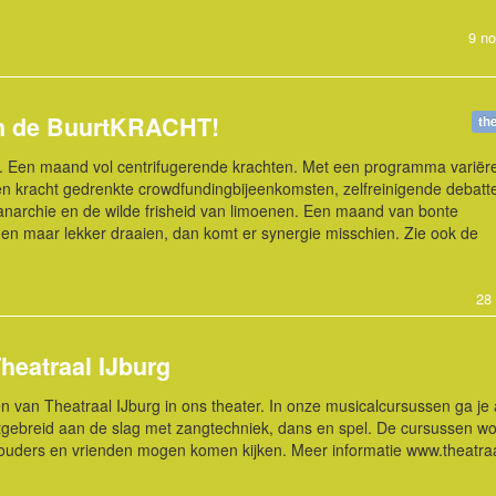
9 n
n de BuurtKRACHT!
th
ht. Een maand vol centrifugerende krachten. Met een programma variër
gen kracht gedrenkte crowdfundingbijeenkomsten, zelfreinigende debatt
 anarchie en de wilde frisheid van limoenen. Een maand van bonte
n maar lekker draaien, dan komt er synergie misschien. Zie ook de
28
heatraal IJburg
ssen van Theatraal IJburg in ons theater. In onze musicalcursussen ga je
ebreid aan de slag met zangtechniek, dans en spel. De cursussen w
 ouders en vrienden mogen komen kijken. Meer informatie www.theatraal