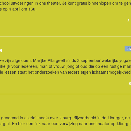
ool uitvoeringen in ons theater. Je kunt gratis binnenlopen om te gen
s op 4 april om 16u.
3 
a
th
ke zijn afgelopen. Marijke Alta geeft sinds 2 september wekelijks yogal
elijk voor iedereen, man of vrouw, jong of oud die op een rustige man
 de lessen staat het onderzoeken van ieders eigen lichaamsmogelijkhe
5
noemd in allerlei media over IJburg. Bijvoorbeeld in de IJburger, de
urg.nl. En hier een link naar een verwijzing naar ons theater op IJburg t