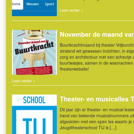
Lees verder »
November de maand va
Buurtkrachtmaand bij theater Vrijburc
stralend wit gewassen inzichten, in ei
zorg en architectuur met een scheutje
buurtwasjes, samen in de wasmachien e
theaterwebsite!
Lees verder »
Theater- en musicalles T
Dit jaar zijn er theater- en musical le
hand van bekende musicalnummers uitg
afgesloten met een open les waarin je
Jeugdtheaterschool TIJ is […]