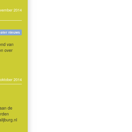
ovember 2014
eater nieuws
end van
en over
 oktober 2014
 aan de
orden
ijburg.nl